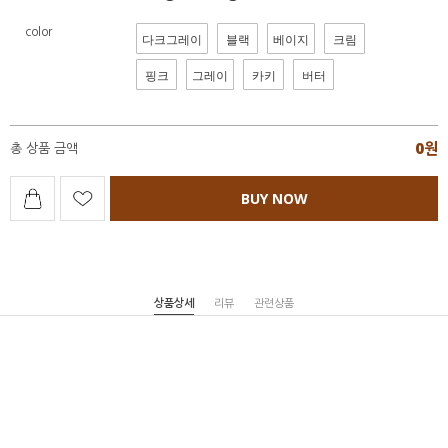
color
다크그레이
블랙
베이지
크림
핑크
그레이
카키
버터
0
원
총 상품 금액
BUY NOW
상품상세
리뷰
관련상품