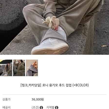
[핑크,카키당일] 로니 융기모 후드 집업 (*8COLOR)
상품가
36,000원
배송비
(조건)
지역별