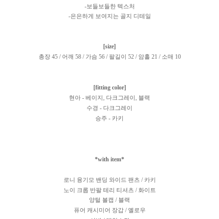
-보들보들한 텍스처
-은은하게 보여지는 골지 디테일
[size]
총장 45 / 어깨 58 / 가슴 56 / 팔길이 52 / 암홀 21 / 소매 10
[fitting color]
현아 - 베이지, 다크그레이, 블랙
수경 - 다크그레이
승주 - 카키
*with item*
로니 융기모 밴딩 와이드 팬츠 / 카키
노이 크롭 반팔 테리 티셔츠
/ 화이트
양털 볼캡 / 블랙
퓨어 캐시미어 장갑 / 옐로우