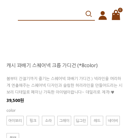
0
캐시 꽈배기 스퀘어넥 크롭 가디건 (*8color)
봄부터 간절기까지 즐기는 스퀘어넥 꽈배기 가디건:) 넥라인을 여리하
게 연출해주는 스퀘어넥 디자인과 슬림한 허리라인을 만들어드리는 시
보리 디테일로 페미닌 가득한 아이템이랍니다~ 데일리로 제격!♥
39,500원
color
아이보리
핑크
소라
그레이
딥그린
레드
네이비
블랙