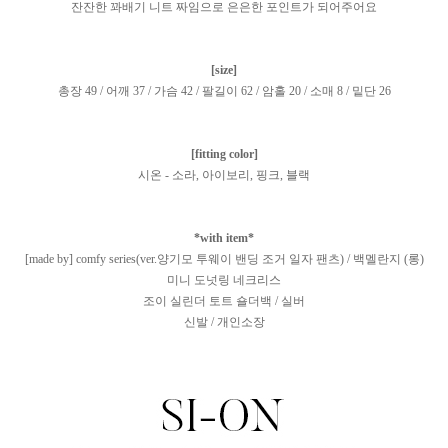
잔잔한 꽈배기 니트 짜임으로 은은한 포인트가 되어주어요
[size]
총장 49 / 어깨 37 / 가슴 42 / 팔길이 62 / 암홀 20 / 소매 8 / 밑단 26
[fitting color]
시온 - 소라, 아이보리, 핑크, 블랙
*with item*
[made by] comfy series(ver.양기모 투웨이 밴딩 조거 일자 팬츠) / 백멜란지 (롱)
미니 도넛링 네크리스
조이 실린더 토트 숄더백 / 실버
신발 / 개인소장