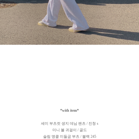
*with item*
세미 부츠컷 생지 데님 팬츠 / 진청 s
미니 볼 귀걸이 / 골드
슬림 앵클 미들굽 부츠 / 블랙 245