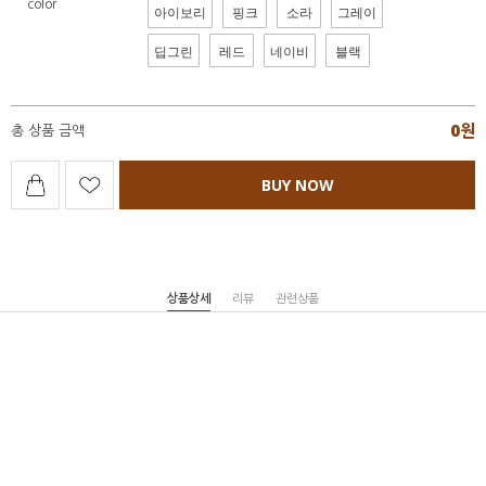
color
아이보리
핑크
소라
그레이
딥그린
레드
네이비
블랙
0
원
총 상품 금액
BUY NOW
상품상세
리뷰
관련상품