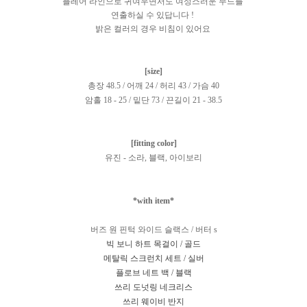
플레어 라인으로 귀여우면서도 여성스러운 무드를
연출하실 수 있답니다 !
밝은 컬러의 경우 비침이 있어요
[size]
총장 48.5 / 어깨 24 / 허리 43 / 가슴 40
암홀 18 - 25 / 밑단 73 / 끈길이 21 - 38.5
[fitting color]
유진 - 소라, 블랙, 아이보리
*with item*
버즈 원 핀턱 와이드 슬랙스 / 버터 s
빅 보니 하트 목걸이 / 골드
메탈릭 스크런치 세트 / 실버
플로브 네트 백 / 블랙
쓰리 도넛링 네크리스
쓰리 웨이비 반지