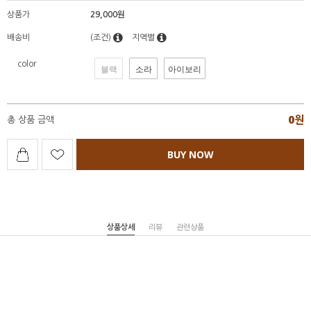
상품가
29,000원
배송비
(조건)
지역별
color
블랙
소라
아이보리
0
원
총 상품 금액
BUY NOW
상품상세
리뷰
관련상품