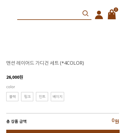
0
맨션 레이어드 가디건 세트 (*4COLOR)
26,000원
color
블랙
핑크
민트
베이지
0
원
총 상품 금액