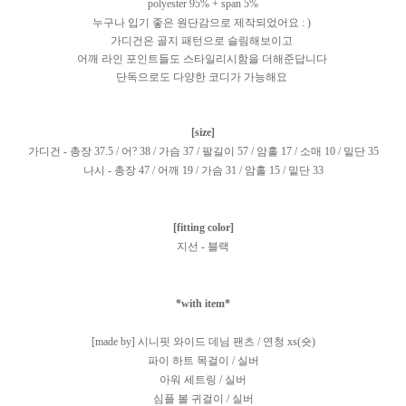
polyester 95% + span 5%
누구나 입기 좋은 원단감으로 제작되었어요 : )
가디건은 골지 패턴으로 슬림해보이고
어깨 라인 포인트들도 스타일리시함을 더해준답니다
단독으로도 다양한 코디가 가능해요
[size]
가디건 - 총장 37.5 / 어? 38 / 가슴 37 / 팔길이 57 / 암홀 17 / 소매 10 / 밑단 35
나시 - 총장 47 / 어깨 19 / 가슴 31 / 암홀 15 / 밑단 33
[fitting color]
지선 - 블랙
*with item*
[made by] 시니핏 와이드 데님 팬츠 / 연청 xs(숏)
파이 하트 목걸이 / 실버
아워 세트링 / 실버
심플 볼 귀걸이 / 실버