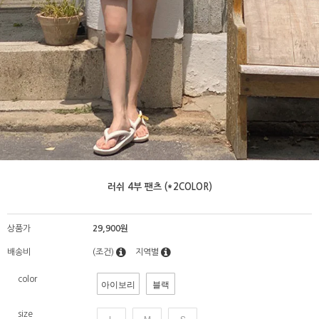
러쉬 4부 팬츠 (*2COLOR)
상품가
29,900원
배송비
(조건)
지역별
color
아이보리
블랙
size
L
M
S