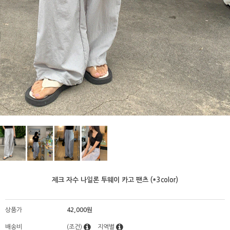
제크 자수 나일론 투웨이 카고 팬츠 (*3color)
상품가
42,000원
배송비
(조건)
지역별