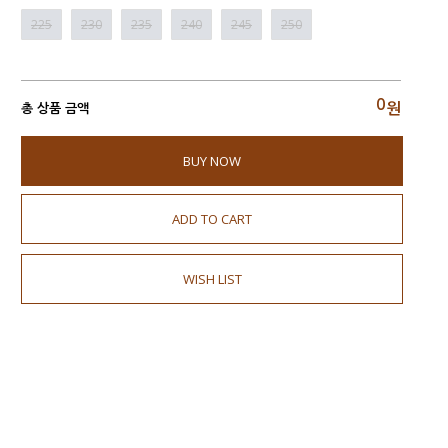
225
230
235
240
245
250
0
원
총 상품 금액
BUY NOW
ADD TO CART
WISH LIST