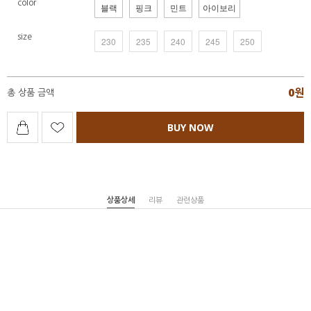
color
블랙
핑크
민트
아이보리
size
230
235
240
245
250
0
원
총 상품 금액
BUY NOW
상품상세
리뷰
관련상품