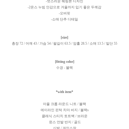
-멋스러운 헤링본 디자인
-2온스 누빔 안감으로 겨울까지 입기 좋은 두께감
-오버핏
-소매 단추 디테일
[size]
총장 72 / 어깨 43 / 가슴 54 / 팔길이 63.5 / 암홀 28.5 / 소매 13.5 / 밑단 55
[fitting color]
수경 - 블랙
*with item*
아울 크롭 라운드 니트 / 블랙
에이라인 핀턱 치마 바지 / 블랙s
클래식 스티치 토트백 / 브라운
윈스 언발 반지 / 골드
신발 / 개인소장