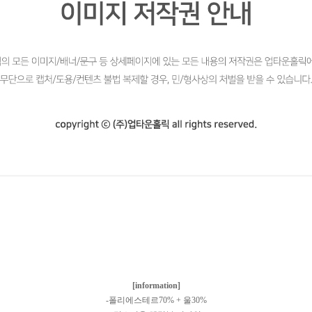
[information]
-폴리에스테르70% + 울30%