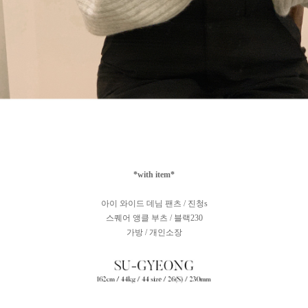
*with item*
아이 와이드 데님 팬츠 / 진청s
스퀘어 앵클 부츠 / 블랙230
가방 / 개인소장