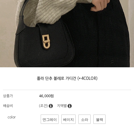
폴라 단추 볼레로 가디건 (*4COLOR)
상품가
46,000원
배송비
(조건)
지역별
color
연그레이
베이지
소라
블랙