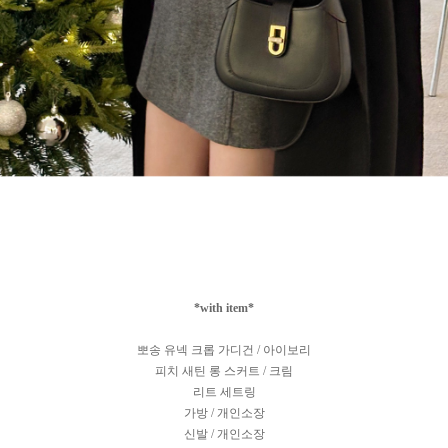
*with item*
뽀송 유넥 크롭 가디건 / 아이보리
피치 새틴 롱 스커트 / 크림
리트 세트링
가방 / 개인소장
신발 / 개인소장