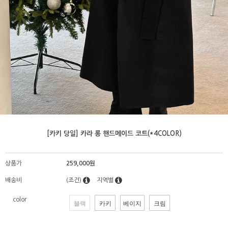
[카키 당일] 카라 롱 핸드메이드 코트(*4COLOR)
상품가
259,000원
배송비
(조건)
지역별
color
블랙
카키
베이지
크림