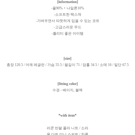
[information]
-울90% + 나일론10%
-소프트한 텍스쳐
-가벼우면서 따뜻하게 입을 수 있는 코트
-고급스러운 무드
-퀄리티 좋은 아이템
[size]
총장 120.5 / 어깨 레글런 / 가슴 55.5 / 팔길이 71 / 암홀 34.5 / 소매 16 / 밑단 67.5
[fitting color]
수경 - 베이지, 블랙
*with item*
라쿤 반팔 폴라 니트 / 소라
울 다트 미니 스커트 / 차콜