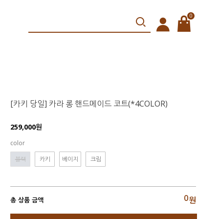
0
[카키 당일] 카라 롱 핸드메이드 코트(*4COLOR)
259,000원
color
블랙
카키
베이지
크림
0
원
총 상품 금액