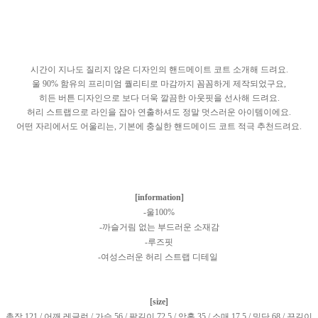
시간이 지나도 질리지 않은 디자인의 핸드메이트 코트 소개해 드려요.
울 90% 함유의 프리미엄 퀄리티로 마감까지 꼼꼼하게 제작되었구요,
히든 버튼 디자인으로 보다 더욱 깔끔한 아웃핏을 선사해 드려요.
허리 스트랩으로 라인을 잡아 연출하셔도 정말 멋스러운 아이템이에요.
어떤 자리에서도 어울리는, 기본에 충실한 핸드메이드 코트 적극 추천드려요.
[information]
-울100%
-까슬거림 없는 부드러운 소재감
-루즈핏
-여성스러운 허리 스트랩 디테일
[size]
총장 121 / 어깨 레글런 / 가슴 56 / 팔길이 72.5 / 암홀 35 / 소매 17.5 / 밑단 68 / 끈길이