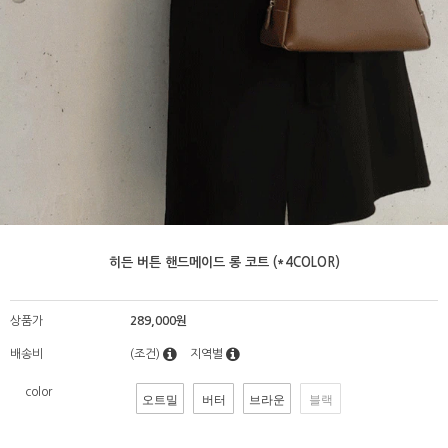
히든 버튼 핸드메이드 롱 코트 (*4COLOR)
상품가
289,000원
배송비
(조건)
지역별
color
오트밀
버터
브라운
블랙