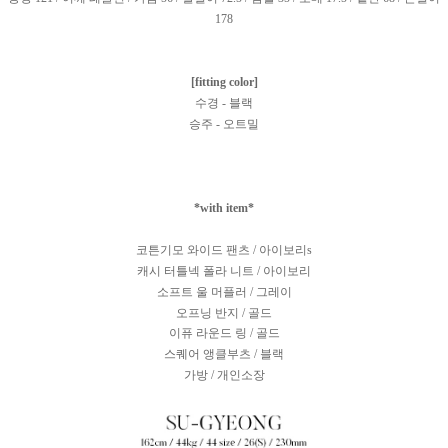
178
[fitting color]
수경 - 블랙
승주 - 오트밀
*with item*
코튼기모 와이드 팬츠 / 아이보리s
캐시 터틀넥 폴라 니트 / 아이보리
소프트 울 머플러 / 그레이
오프닝 반지
/ 골드
이퓨 라운드 링 / 골드
스퀘어 앵클부츠 / 블랙
가방 / 개인소장