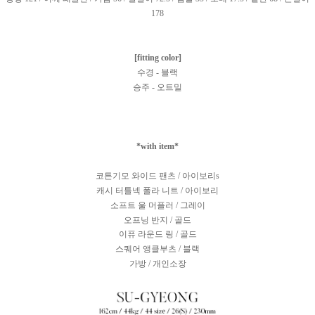
178
[fitting color]
수경 - 블랙
승주 - 오트밀
*with item*
코튼기모 와이드 팬츠 / 아이보리s
캐시 터틀넥 폴라 니트 / 아이보리
소프트 울 머플러 / 그레이
오프닝 반지
/ 골드
이퓨 라운드 링 / 골드
스퀘어 앵클부츠 / 블랙
가방 / 개인소장