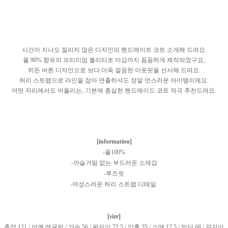
시간이 지나도 질리지 않은 디자인의 핸드메이트 코트 소개해 드려요.
울 90% 함유의 프리미엄 퀄리티로 마감까지 꼼꼼하게 제작되었구요,
히든 버튼 디자인으로 보다 더욱 깔끔한 아웃핏을 선사해 드려요.
허리 스트랩으로 라인을 잡아 연출하셔도 정말 멋스러운 아이템이에요.
어떤 자리에서도 어울리는, 기본에 충실한 핸드메이드 코트 적극 추천드려요.
[information]
-울100%
-까슬거림 없는 부드러운 소재감
-루즈핏
-여성스러운 허리 스트랩 디테일
[size]
총장 121 / 어깨 레글런 / 가슴 56 / 팔길이 72.5 / 암홀 35 / 소매 17.5 / 밑단 68 / 끈길이