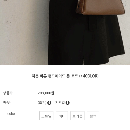
히든 버튼 핸드메이드 롱 코트 (*4COLOR)
상품가
289,000원
배송비
(조건)
지역별
color
오트밀
버터
브라운
블랙