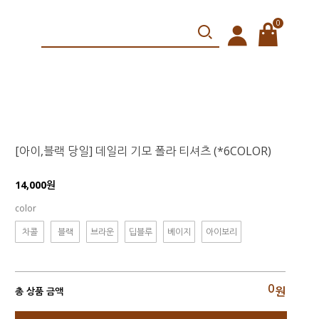
0
[아이,블랙 당일] 데일리 기모 폴라 티셔츠 (*6COLOR)
14,000원
color
차콜
블랙
브라운
딥블루
베이지
아이보리
0
원
총 상품 금액