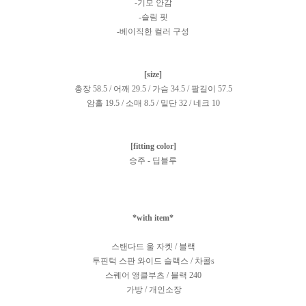
-기모 안감
-슬림 핏
-베이직한 컬러 구성
[size]
총장 58.5 / 어깨 29.5 / 가슴 34.5 / 팔길이 57.5
암홀 19.5 / 소매 8.5 / 밑단 32 / 네크 10
[fitting color]
승주 - 딥블루
*with item*
스탠다드 울 자켓 / 블랙
투핀턱 스판 와이드 슬랙스 / 차콜s
스퀘어 앵클부츠 / 블랙 240
가방 / 개인소장