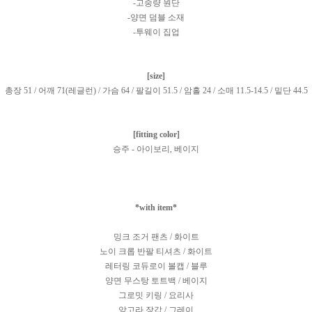
-고중량 원단
-양면 덤블 소재
-투웨이 집업
[size]
총장 51 / 어깨 71(레글런) / 가슴 64 / 팔길이 51.5 / 암홀 24 / 소매 11.5-14.5 / 밑단 44.5
[fitting color]
승주 - 아이보리, 베이지
*with item*
밍크 조거 팬츠 / 화이트
노이 크롭 반팔 티셔츠 / 화이트
레터링 코듀로이 볼캡 / 블루
양면 무스탕 토트백 / 베이지
그로밋 키링 / 요리사
앙고라 장갑 / 그레이