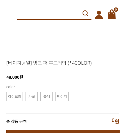
0
[베이지당일] 밍크 퍼 후드집업 (*4COLOR)
48,000원
color
아이보리
차콜
블랙
베이지
0
원
총 상품 금액