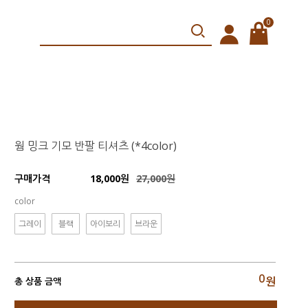
0
웜 밍크 기모 반팔 티셔츠 (*4color)
18,000원
27,000원
구매가격
color
그레이
블랙
아이보리
브라운
0
원
총 상품 금액