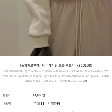
[🔥양기모안감] 자수 레터링 크롭 후드티 (*3COLOR)
데일리템으로 입기 좋은 양기모 자수 레터링 크롭 후드티:) 따뜻하고 포근한 착용감으로 자꾸만
손이 가실거구요,베이직 하게 즐기기 좋은 심플한 디자인으로 겨울내내 즐기기 좋답니다. 휘뚜루
마뚜루 체형에 구애없이 착용가능하여 적극추천드려요♥
상품가
43,600원
배송비
(조건)
지역별