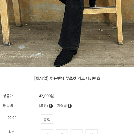
[XL당일] 히든밴딩 부츠컷 기모 데님팬츠
상품가
42,000원
배송비
(조건)
지역별
color
블랙
size
S
M
L
XL