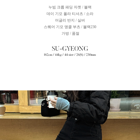
누빔 크롭 패딩 자켓 / 블랙
데이 기모 폴라 티셔츠 / 소라
어글리 반지 / 실버
스퀘어 기모 앵클 부츠 / 블랙230
가방 / 품절