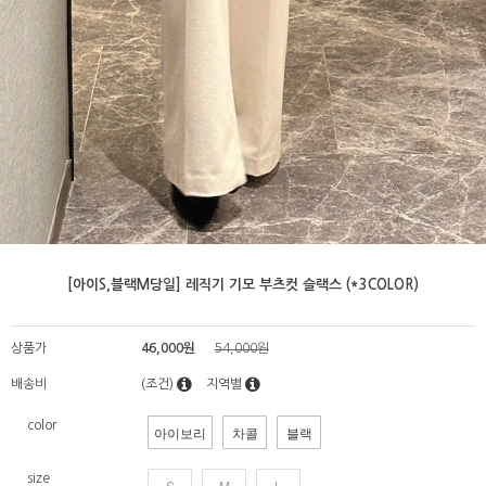
[아이S,블랙M당일] 레직기 기모 부츠컷 슬랙스 (*3COLOR)
상품가
46,000원
54,000원
배송비
(조건)
지역별
color
아이보리
차콜
블랙
size
S
M
L