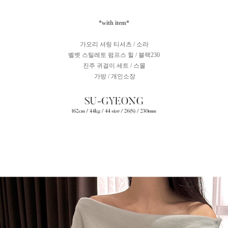
*with item*
가오리 셔링 티셔츠 / 소라
벨벳 스틸레토 펌프스 힐 / 블랙230
진주 귀걸이 세트 / 스몰
가방 / 개인소장