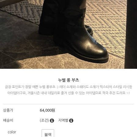
누벨 롱 부츠
금장 포인트가 정말 예쁜 누벨 롱부츠 :) 레더 소재와 스웨이드 소재가 믹스되어 스타일 리시한
아이템이구요, 겨울시즌 내내 데일리로 즐겨 신을 수 있는 아이템으로 적극 추천 드려요 ~!
상품가
64,000원
배송비
(조건)
지역별
color
블랙