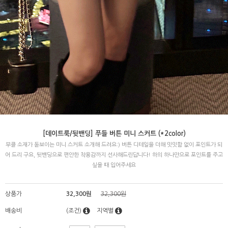
[데이트룩/뒷밴딩] 푸들 버튼 미니 스커트 (*2color)
부클 소재가 돋보이는 미니 스커트 소개해 드려요:) 버튼 디테일을 더해 밋밋함 없이 포인트가 되
어 드리 구요, 뒷밴딩으로 편안한 착용감까지 선사해드린답니다! 하의 하나만으로 포인트를 주고
싶을 때 입어주세요
상품가
32,300원
32,300원
배송비
(조건)
지역별