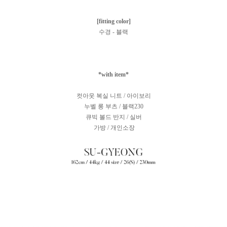
[fitting color]
수경 - 블랙
*with item*
컷아웃 복실 니트 / 아이보리
누벨 롱 부츠 / 블랙230
큐빅 볼드 반지 / 실버
가방 / 개인소장