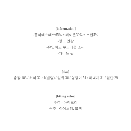
[information]
-폴리에스테르65% + 레이온30% + 스판5%
-밍크 안감
-유연하고 부드러운 소재
-와이드 핏
[size]
총장 103 / 허리 32-41(밴딩) / 밑위 36 / 엉덩이 51 / 허벅지 31 / 밑단 29
[fitting color]
수경 - 아이보리
승주 - 아이보리, 블랙