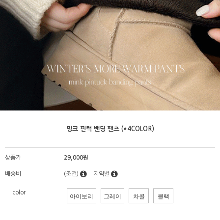
밍크 핀턱 밴딩 팬츠 (*4COLOR)
상품가
29,000원
배송비
(조건)
지역별
color
아이보리
그레이
차콜
블랙