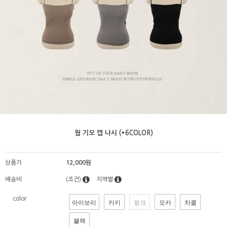
웜 기모 캡 나시 (*6COLOR)
상품가
12,000원
배송비
(조건)
지역별
color
아이보리
카키
핑크
모카
차콜
블랙