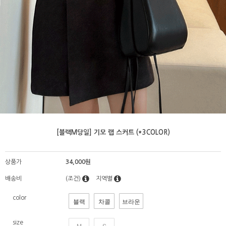
[블랙M당일] 기모 랩 스커트 (*3COLOR)
상품가
34,000원
배송비
(조건)
지역별
color
블랙
차콜
브라운
size
M
S