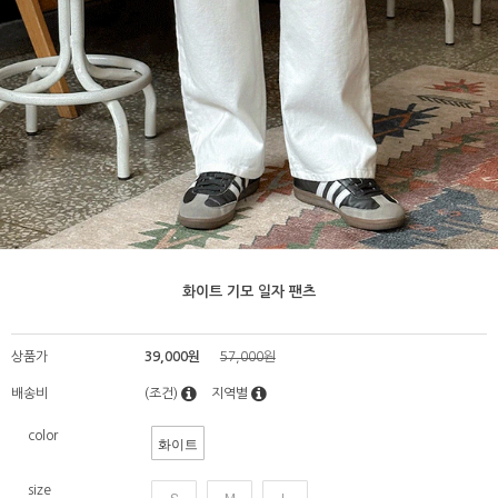
화이트 기모 일자 팬츠
상품가
39,000원
57,000원
배송비
(조건)
지역별
color
화이트
size
S
M
L