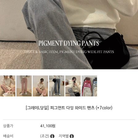
[그레이L당일] 피그먼트 다잉 와이드 팬츠 (*7color)
상품가
41,100원
배송비
(조건)
지역별