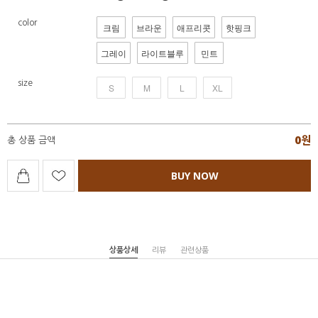
color
크림
브라운
애프리콧
핫핑크
그레이
라이트블루
민트
size
S
M
L
XL
0
원
총 상품 금액
BUY NOW
상품상세
리뷰
관련상품