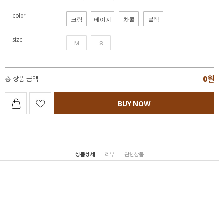
color
크림
베이지
차콜
블랙
size
M
S
0
원
총 상품 금액
BUY NOW
상품상세
리뷰
관련상품