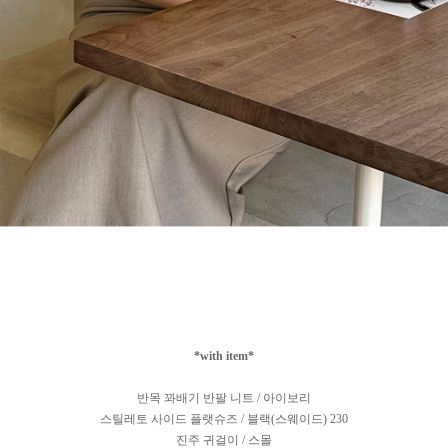
*with item*
반목 꽈배기 반팔 니트 / 아이보리
스틸레토 사이드 플랫슈즈 / 블랙(스웨이드) 230
진주 귀걸이 / 스몰