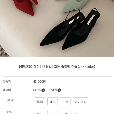
[블랙230,아이245당일] 코튼 슬링백 미들힐 (*4color)
상품가
45,000원
배송비
(조건)
지역별
color
블랙
레드
민트
아이보리
size
230
235
240
245