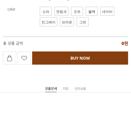
color
소라
연핑크
오트
블랙
네이비
진그레이
브라운
그린
0
원
총 상품 금액
BUY NOW
상품상세
리뷰
관련상품