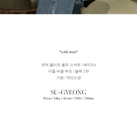
*with item*
핀턱 플리츠 벨트 스커트 / 베이지s
미들 버클 부츠 / 블랙 230
가방 / 개인소장