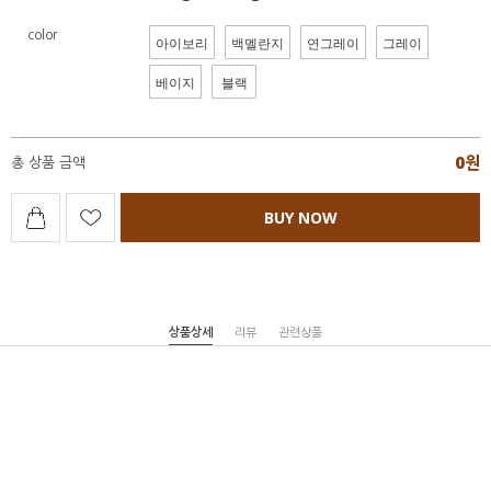
color
아이보리
백멜란지
연그레이
그레이
베이지
블랙
0
원
총 상품 금액
BUY NOW
상품상세
리뷰
관련상품