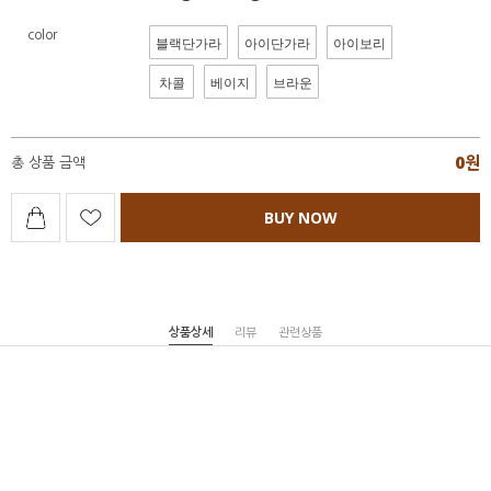
color
블랙단가라
아이단가라
아이보리
차콜
베이지
브라운
0
원
총 상품 금액
BUY NOW
상품상세
리뷰
관련상품