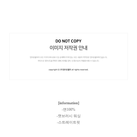
[information]
-면100%
-캣브러시 워싱
-스트레이트핏