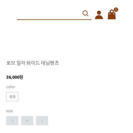
0
로브 일자 와이드 데님팬츠
36,000원
color
중청
size
S
M
L