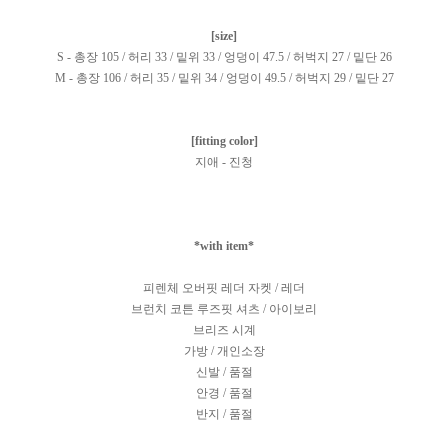
[size]
S - 총장 105 / 허리 33 / 밑위 33 / 엉덩이 47.5 / 허벅지 27 / 밑단 26
M - 총장 106 / 허리 35 / 밑위 34 / 엉덩이 49.5 / 허벅지 29 / 밑단 27
[fitting color]
지애 - 진청
*with item*
피렌체 오버핏 레더 자켓 / 레더
브런치 코튼 루즈핏 셔츠 / 아이보리
브리즈 시계
가방 / 개인소장
신발 / 품절
안경 / 품절
반지 / 품절