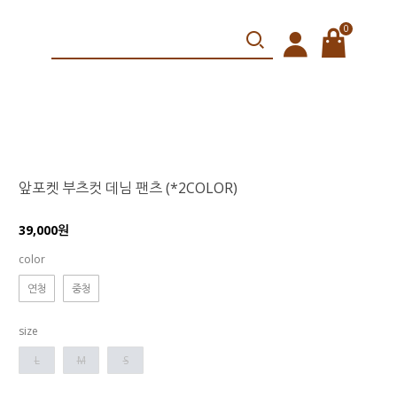
0
앞포켓 부츠컷 데님 팬츠 (*2COLOR)
39,000원
color
연청
중청
size
L
M
S