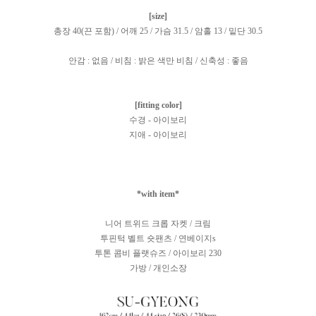
[size]
총장 40(끈 포함) / 어깨 25 / 가슴 31.5 / 암홀 13 / 밑단 30.5
안감 : 없음 / 비침 : 밝은 색만 비침 / 신축성 : 좋음
[fitting color]
수경 - 아이보리
지애 - 아이보리
*with item*
니어 트위드 크롭 자켓 / 크림
투핀턱 벨트 숏팬츠 / 연베이지s
투톤 콤비 플랫슈즈 / 아이보리 230
가방 / 개인소장