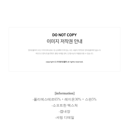
[information]
-폴리에스테르65% + 레이온30% + 스판5%
-소프트한 텍스쳐
-캡내장
-셔링 디테일