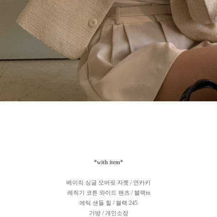
*with item*
베이직 싱글 오버핏 자켓 / 연카키
레직기 코튼 와이드 팬츠 / 블랙m
에틱 샌들 힐 / 블랙 245
가방 / 개인소장