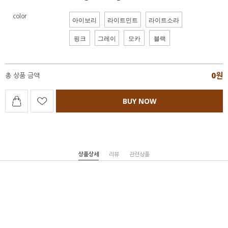
color
아이보리
라이트민트
라이트소라
핑크
그레이
모카
블랙
0
원
총 상품 금액
BUY NOW
상품상세
리뷰
관련상품