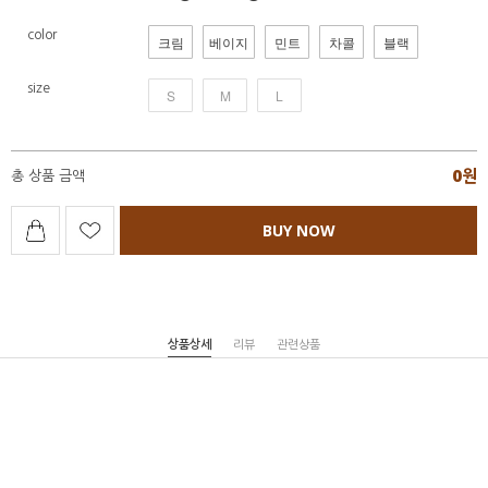
color
크림
베이지
민트
차콜
블랙
size
S
M
L
0
원
총 상품 금액
BUY NOW
상품상세
리뷰
관련상품