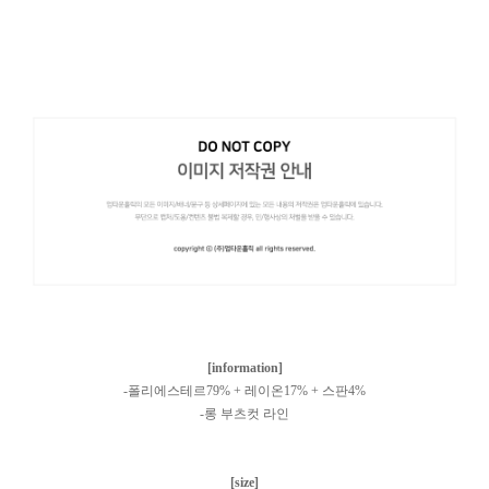
[information]
-폴리에스테르79% + 레이온17% + 스판4%
-롱 부츠컷 라인
[size]