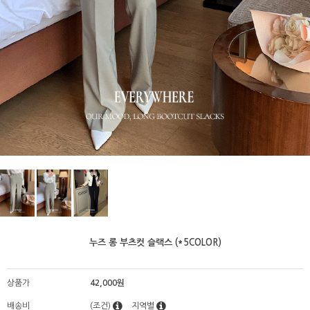
누즈 롱 부츠컷 슬랙스 (*5COLOR)
상품가
42,000원
배송비
(조건)
지역별