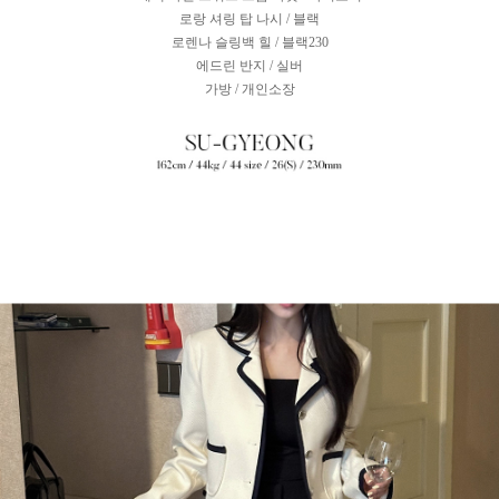
로랑 셔링 탑 나시 / 블랙
로렌나 슬링백 힐 / 블랙230
에드린 반지 / 실버
가방 / 개인소장