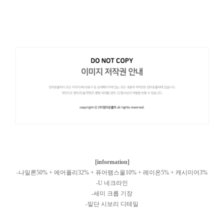
[information]
-나일론50% + 에어폴리32% + 퓨어램스울10% + 레이온5% + 캐시미어3%
-U 네크라인
-세미 크롭 기장
-밑단 시보리 디테일