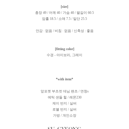
[size]
총장 49 / 어깨 40 / 가슴 40 / 팔길이 60.5
암홀 18.5 / 소매 7.5 / 밑단 25.5
안감 : 없음 / 비침 : 없음 / 신축성 : 좋음
[fitting color]
수경 - 아이보리, 그레이
*with item*
앞포켓 부츠컷 데님 팬츠 / 연청s
에틱 샌들 힐 / 레몬230
제이 반지 / 실버
로블 반지 / 실버
가방 / 개인소장