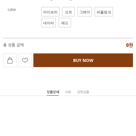
color
아이보리
오트
그레이
퍼플핑크
네이비
레드
0
원
총 상품 금액
BUY NOW
상품상세
리뷰
관련상품