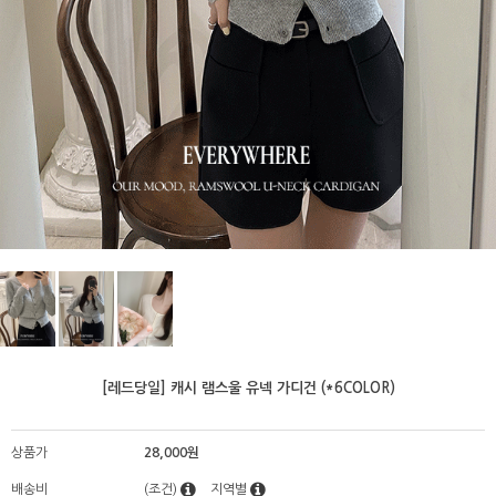
[레드당일] 캐시 램스울 유넥 가디건 (*6COLOR)
상품가
28,000원
배송비
(조건)
지역별