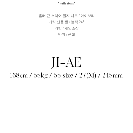
*with item*
홀터 끈 스퀘어 골지 니트 / 아이보리
에틱 샌들 힐 / 블랙 245
가방 / 개인소장
반지 / 품절