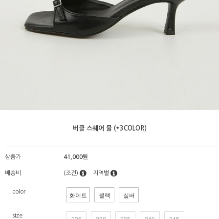
버클 스퀘어 뮬 (*3COLOR)
상품가
41,000원
배송비
(조건)
지역별
color
화이트
블랙
실버
size
225
230
235
240
245