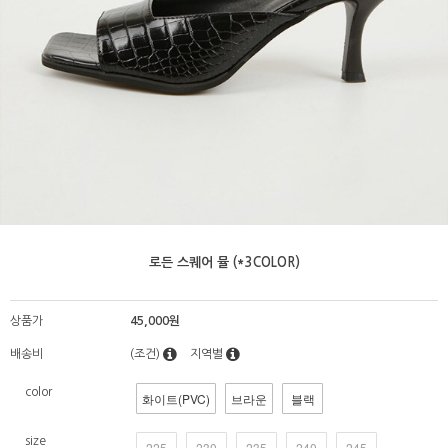
로든 스퀘어 뮬 (*3COLOR)
상품가
45,000원
배송비
(조건)
지역별
color
화이트(PVC)
브라운
블랙
size
225
230
235
240
245