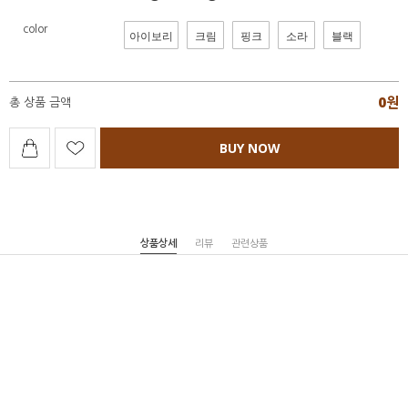
color
아이보리
크림
핑크
소라
블랙
0
원
총 상품 금액
BUY NOW
상품상세
리뷰
관련상품