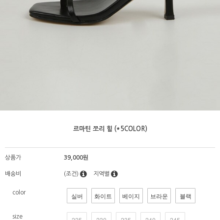
르마틴 쪼리 힐 (*5COLOR)
상품가
39,000원
배송비
(조건)
지역별
color
실버
화이트
베이지
브라운
블랙
size
225
230
235
240
245