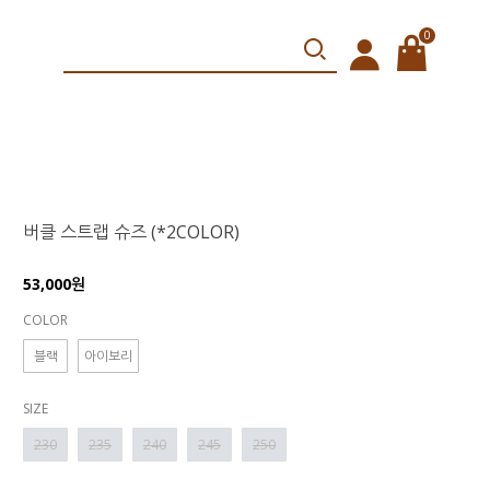
0
버클 스트랩 슈즈 (*2COLOR)
53,000원
COLOR
블랙
아이보리
SIZE
230
235
240
245
250