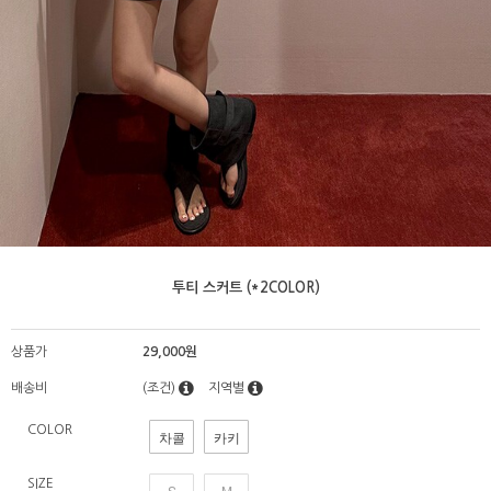
투티 스커트 (*2COLOR)
상품가
29,000원
배송비
(조건)
지역별
COLOR
차콜
카키
SIZE
S
M