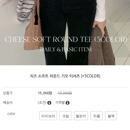
치즈 소프트 라운드 기모 티셔츠 (*5COLOR)
상품가
15,000원
19,000원
배송비
(조건)
지역별
color
아이보리
크림
멜란지
차콜
블랙