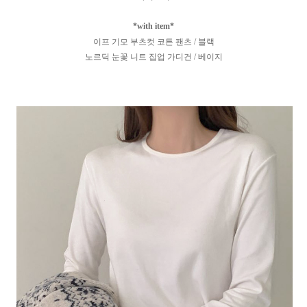
*with item*
이프 기모 부츠컷 코튼 팬츠 / 블랙
노르딕 눈꽃 니트 집업 가디건 / 베이지