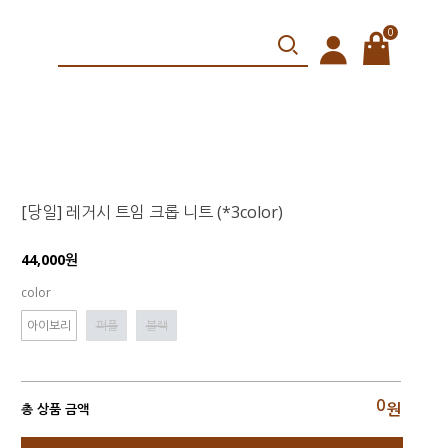
0
[당일] 레거시 트임 크롭 니트 (*3color)
44,000원
color
아이보리
퍼플
블랙
0
원
총 상품 금액