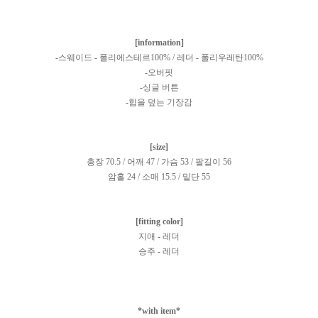
[information]
-스웨이드 - 폴리에스테르100% / 레더 - 폴리우레탄100%
-오버핏
-싱글 버튼
-힙을 덮는 기장감
[size]
총장 70.5 / 어깨 47 / 가슴 53 / 팔길이 56
암홀 24 / 소매 15.5 / 밑단 55
[fitting color]
지애 - 레더
승주 - 레더
*with item*